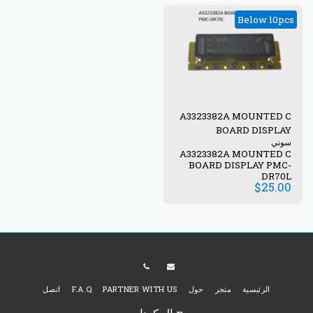
Below 10pcs
A3323382A MOUNTED C
BOARD DISPLAY
سوني
A3323382A MOUNTED C
BOARD DISPLAY PMC-
DR70L
$
25.00
الرئيسية
متجر
حول
PARTNER WITH US
F.A.Q
اتصل