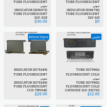
TUBE FLUORESCENT
TUBE FLUORESCENT
سوني
سوني
151969711 INDICATOR
151967911 INDICATOR
TUBE FLUORESCENT
TUBE FLUORESCENT
SLV-X25
SLV-615
$
30.00
$
0
تخليص
Below 10pcs
151752491 INDICATOR
151759611 TUBE
TUBE FLUORESCENT
FLUORESCENT COLD
سوني
سوني
CATHODE
151752491 INDICATOR
151759611 TUBE
TUBE FLUORESCENT
FLUORESCENT COLD
CCD-TRV64E
CATHODE SLV-X317SG
$
25.00
$
12.00