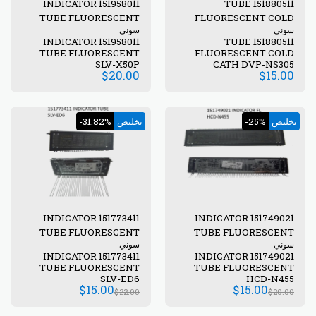
151958011 INDICATOR
151880511 TUBE
TUBE FLUORESCENT
FLUORESCENT COLD
سوني
سوني
CATH
151958011 INDICATOR
151880511 TUBE
TUBE FLUORESCENT
FLUORESCENT COLD
SLV-X50P
CATH DVP-NS305
$
20.00
$
15.00
تخليص
-25%
تخليص
-31.82%
151773411 INDICATOR
151749021 INDICATOR
TUBE FLUORESCENT
TUBE FLUORESCENT
سوني
سوني
151773411 INDICATOR
151749021 INDICATOR
TUBE FLUORESCENT
TUBE FLUORESCENT
SLV-ED6
HCD-N455
$
15.00
$
15.00
$
22.00
$
20.00